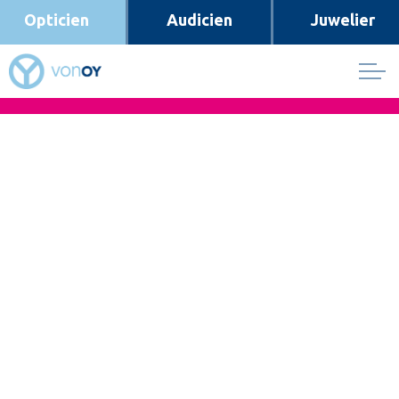
Opticien
Audicien
Juwelier
Skip to main content
SPECIAAL VOOR DE NIEUWSBRIEF LEZERS. EXTRA
VROEGE ACTIE VOORDELEN
Meld je aan voor de Nieuwsbrief
Opticien
Oogmeting
Brillenglazen
Contactlenzen
Brillen
DNEyeScan