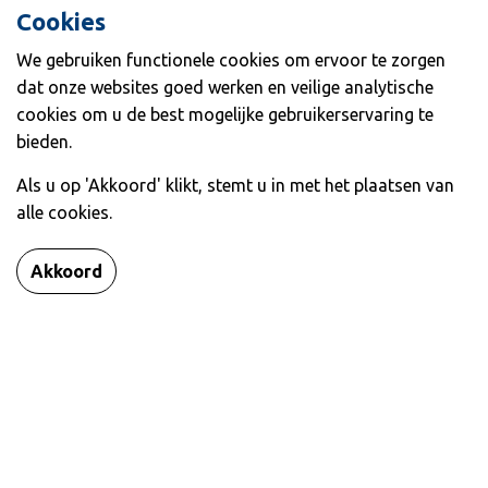
KANS OP VOLLEDIGE TERUGBETALING.
Cookies
Hoortoestel nodig? Win je
We gebruiken functionele cookies om ervoor te zorgen
aankoop bedrag terug!
dat onze websites goed werken en veilige analytische
cookies om u de best mogelijke gebruikerservaring te
Lees meer over de hooractie
bieden.
Als u op 'Akkoord' klikt, stemt u in met het plaatsen van
alle cookies.
Akkoord
Complete zorg voor ogen!
Actueel Von Oy