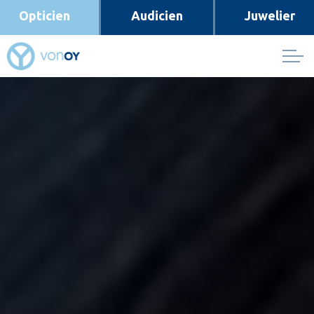
Opticien
Audicien
Juwelier
Skip to main content
Opticien
Oogmeting
Brillenglazen
Contactlenzen
Brillen
DNEyeScan