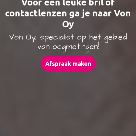
Voor een leuke bril of
EEUWIGE TROUW MET ONZE
contactlenzen ga je naar Von
UNIEKE TROUWRINGEN
Oy
Jouw toekomstige trouwringen
zijn het waard om met zorg
Von Oy, specialist op het gebied
uitgezocht te worden!!
van oogmetingen!
Ja, ik wil Trouwringen
Afspraak maken